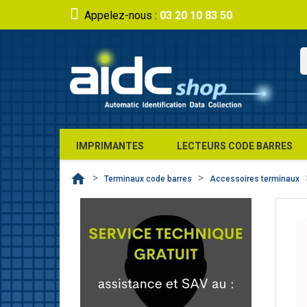
Appelez-nous :
03 20 10 83 50
IMPRIMANTES
LECTEURS CODE BARRES
home
Terminaux code barres
Accessoires terminaux