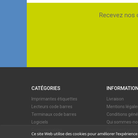
Recevez nos o
CATÉGORIES
INFORMATIO
Imprimantes étiquettes
Livraison
Lecteurs code barres
Mentions légale
Terminaux code barres
Conditions géné
Logiciels
Qui sommes-no
Consommables
Paiement sécur
Ce site Web utilise des cookies pour améliorer l'expérience
Imprimantes cartes
Politique de conf