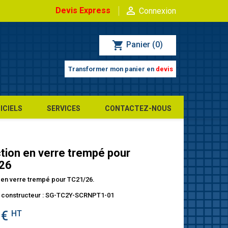

Devis Express
Connexion
shopping_cart
Panier
(0)
Transformer mon panier en
devis
ICIELS
SERVICES
CONTACTEZ-NOUS
tion en verre trempé pour
26
 en verre trempé pour TC21/26.
 constructeur : SG-TC2Y-SCRNPT1-01
 €
HT