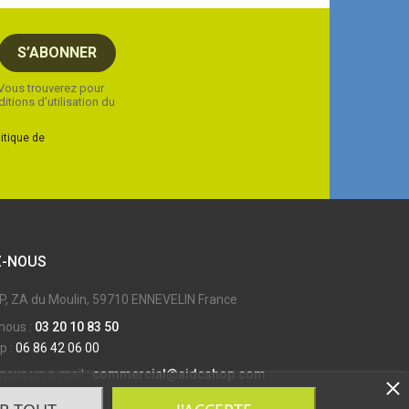
Vous trouverez pour
tions d'utilisation du
litique de
-NOUS
 ZA du Moulin, 59710 ENNEVELIN France
nous :
03 20 10 83 50
 :
06 86 42 06 00
ous un e-mail :
commercial@aidcshop.com