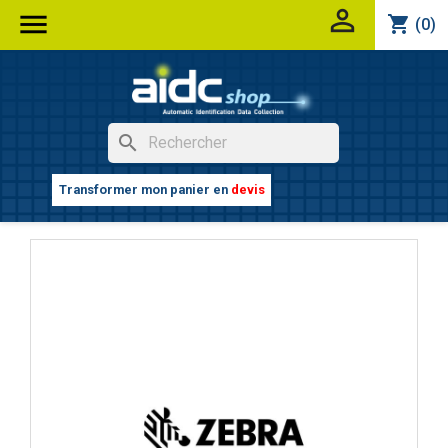


shopping_cart
(0)
search
Transformer mon panier en
devis