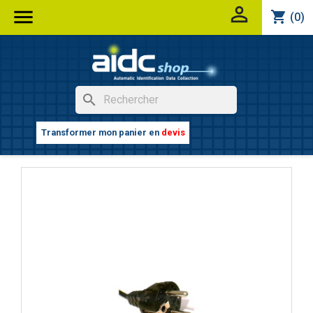


shopping_cart
(0)
search
Transformer mon panier en
devis