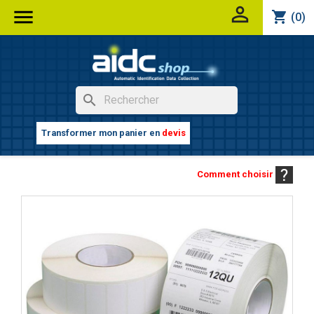


shopping_cart
(0)
search
Transformer mon panier en
devis
Comment choisir