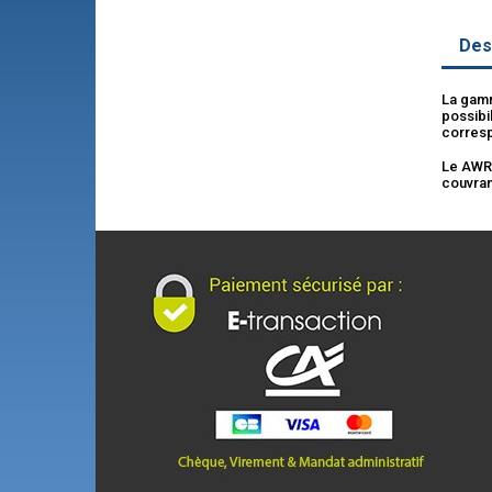
Des
La gamm
possibi
corresp
Le AWR4
couvran