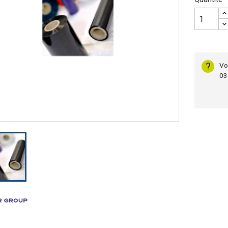
?
Vo
03