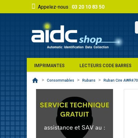
Appelez-nous :
03 20 10 83 50
IMPRIMANTES
LECTEURS CODE BARRES
home
Consommables
Rubans
Ruban Cire AWR47