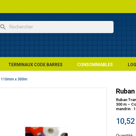
search
TERMINAUX CODE BARRES
CONSOMMABLES
LOG
0 110mm x 300m
Ruban
Ruban Tran
300 m – Cou
mandrin : 
10,52
Quantité