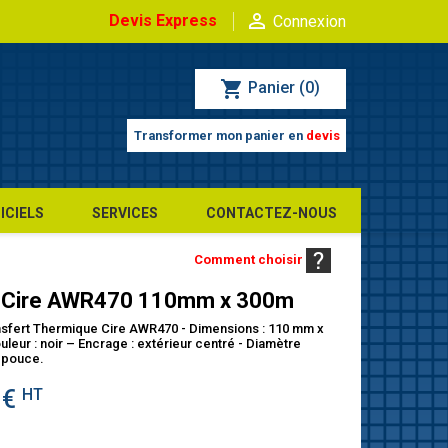

Devis Express
Connexion
shopping_cart
Panier
(0)
Transformer mon panier en
devis
ICIELS
SERVICES
CONTACTEZ-NOUS
Comment choisir
 Cire AWR470 110mm x 300m
sfert Thermique Cire AWR470 - Dimensions : 110 mm x
leur : noir – Encrage : extérieur centré - Diamètre
1 pouce.
 €
HT