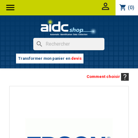


shopping_cart
(0)
search
Transformer mon panier en
devis
Comment choisir