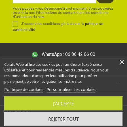
Vous pouvez vous désinscrire à tout moment. Vous trouverez
pour cela nos informations de contact dans les conditions
d'utilisation du site.
J'accepte les conditions générales et la
politique de
confidentialité
WhatsApp :
06 86 42 06 00
Ce site Web utilise des cookies pour améliorer l'expérience

Catégories
utilisateur et pour réaliser des mesures d'audience. Nous vous
recommandons d'accepter leur utilisation pour profiter
pleinement de votre navigation sur notre site.

Informations
Politique de cookies
Personnaliser les cookies

Votre compte
J'ACCEPTE
keyboard_arrow_down
Informations
REJETER TOUT
© 2026 - aidcshop.com