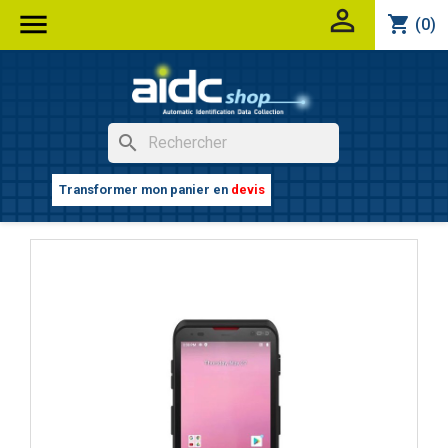


shopping_cart
(0)
search
Transformer mon panier en
devis