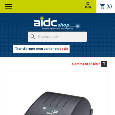


shopping_cart
(0)
search
Transformer mon panier en
devis
Comment choisir